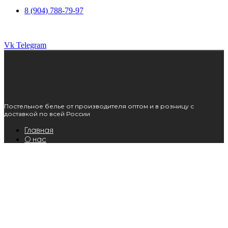
8 (904) 788-79-97
Vk
Telegram
Постельное белье от производителя оптом и в розницу с
доставкой по всей России
Главная
О нас
Каталог
Доставка и оплата
Опт
Главная
О нас
Каталог
Доставка и оплата
Опт