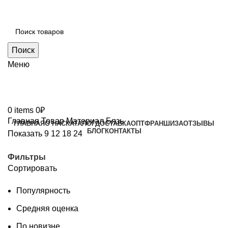
Поиск
Меню
0
items
0
₽
Главная
Товар Материал
Бязь
ГЛАВНАЯ
О НАС
КАТАЛОГ
ДОСТАВКА
ОПТ
ФРАНШИЗА
ОТЗЫВЫ
БЛОГ
КОНТАКТЫ
Показать
9
12
18
24
Фильтры
Сортировать
Популярность
Средняя оценка
По новизне