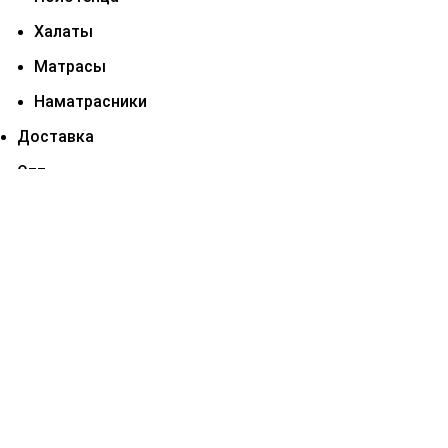
Халаты
Матрасы
Наматрасники
Доставка
Опт
Оптом для бизнеса
Пошив на заказ
Для Гостиничного бизнеса
Для селлеров маркетплейсов
Франшиза
Отзывы
Блог