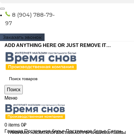
8 (904) 788-79-
97
Заказать звонок
ADD ANYTHING HERE OR JUST REMOVE IT…
Поиск
Меню
0
items
0
₽
Главная
Постельное белье
Постельное белье Сатин-
ГЛАВНАЯ
О НАС
КАТАЛОГ
ДОСТАВКА
ОПТ
ФРАНШИЗА
ОТЗЫВЫ