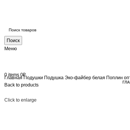
Поиск
Меню
0
items
0
₽
Главная
Подушки
Подушка Эко-файбер белая Поплин опт
ГЛА
Back to products
Click to enlarge