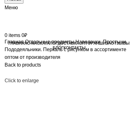
Меню
0
items
0
₽
Главная
Отдельные предметы
Наволочки. Простыни.
ГЛАВНАЯ
О НАС
КАТАЛОГ
ДОСТАВКА
ОПТ
ФРАНШИЗА
ОТЗЫВЫ
БЛОГ
КОНТАКТЫ
Пододеяльники. Перкаль с рисунком в ассортименте
оптом от производителя
Back to products
Click to enlarge