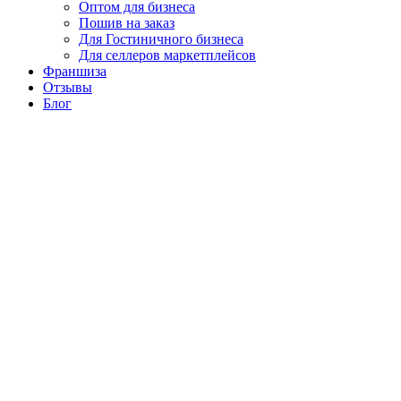
Оптом для бизнеса
Пошив на заказ
Для Гостиничного бизнеса
Для селлеров маркетплейсов
Франшиза
Отзывы
Блог
Контакты
8 (904) 788-79-97
Vk
Telegram
Постельное белье от производителя оптом и в розницу с
доставкой по всей России
Главная
О нас
Каталог