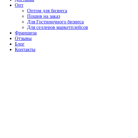
Опт
Оптом для бизнеса
Пошив на заказ
Для Гостиничного бизнеса
Для селлеров маркетплейсов
Франшиза
Отзывы
Блог
Контакты
8 (904) 788-79-97
Vk
Telegram
Постельное белье от производителя оптом и в розницу с
доставкой по всей России
Главная