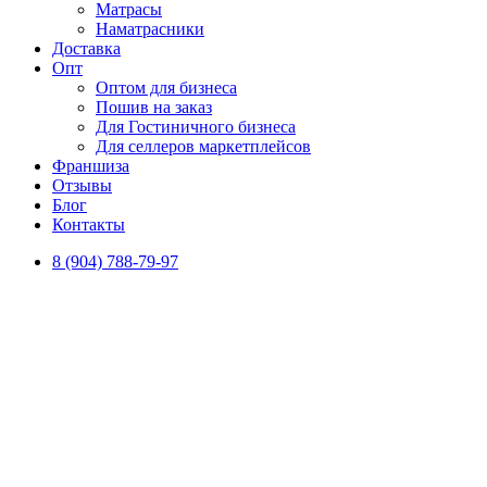
Матрасы
Наматрасники
Доставка
Опт
Оптом для бизнеса
Пошив на заказ
Для Гостиничного бизнеса
Для селлеров маркетплейсов
Франшиза
Отзывы
Блог
Контакты
8 (904) 788-79-97
Vk
Telegram
Постельное белье от производителя оптом и в розницу с
доставкой по всей России