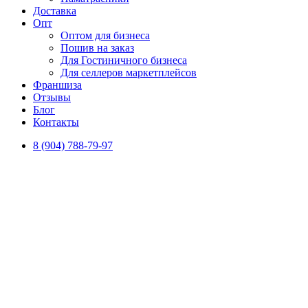
Доставка
Опт
Оптом для бизнеса
Пошив на заказ
Для Гостиничного бизнеса
Для селлеров маркетплейсов
Франшиза
Отзывы
Блог
Контакты
8 (904) 788-79-97
Vk
Telegram
Постельное белье от производителя оптом и в розницу с
доставкой по всей России