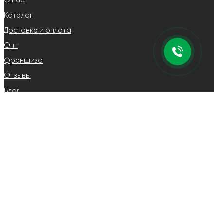
О нас
Каталог
Доставка и оплата
Опт
Франшиза
Отзывы
Блог
Контакты
8 (904) 788-79-97
vsnov2016@list.ru
по вопросам сотрудничества
vs-opt@mail.ru
по вопросам оптовых закупок