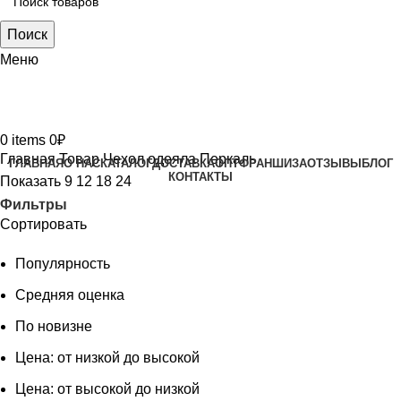
Поиск
Меню
0
items
0
₽
Главная
Товар Чехол одеяла
Перкаль
ГЛАВНАЯ
О НАС
КАТАЛОГ
ДОСТАВКА
ОПТ
ФРАНШИЗА
ОТЗЫВЫ
БЛОГ
КОНТАКТЫ
Показать
9
12
18
24
Фильтры
Сортировать
Популярность
Средняя оценка
По новизне
Цена: от низкой до высокой
Цена: от высокой до низкой