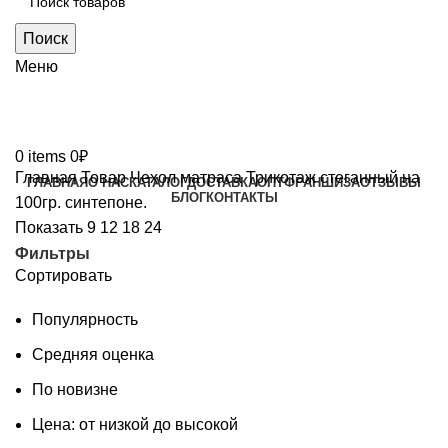
Поиск
Меню
0
items
0
₽
Главная
Товар Чехол матраса
Трикотаж стеганный на
ГЛАВНАЯ
О НАС
КАТАЛОГ
ДОСТАВКА
ОПТ
ФРАНШИЗА
ОТЗЫВЫ
БЛОГ
КОНТАКТЫ
100гр. синтепоне.
Показать
9
12
18
24
Фильтры
Сортировать
Популярность
Средняя оценка
По новизне
Цена: от низкой до высокой