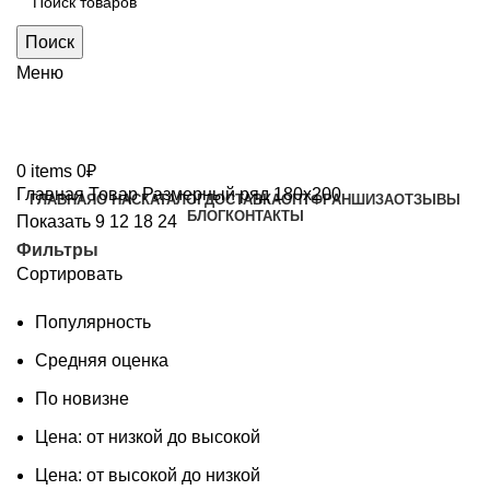
Поиск
Меню
0
items
0
₽
Главная
Товар Размерный ряд
180х200
ГЛАВНАЯ
О НАС
КАТАЛОГ
ДОСТАВКА
ОПТ
ФРАНШИЗА
ОТЗЫВЫ
БЛОГ
КОНТАКТЫ
Показать
9
12
18
24
Фильтры
Сортировать
Популярность
Средняя оценка
По новизне
Цена: от низкой до высокой
Цена: от высокой до низкой