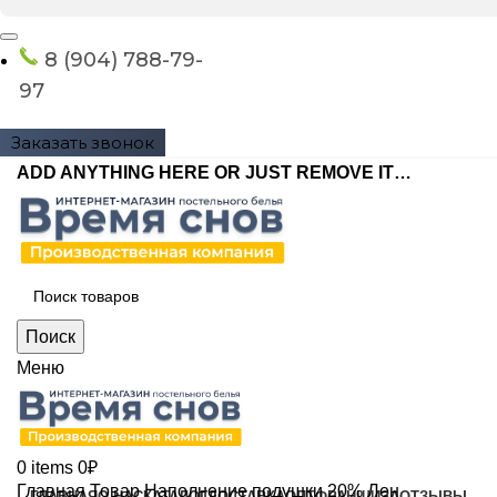
8 (904) 788-79-
97
Заказать звонок
ADD ANYTHING HERE OR JUST REMOVE IT…
Поиск
Меню
0
items
0
₽
Главная
Товар Наполнение подушки
20% Лен
ГЛАВНАЯ
О НАС
КАТАЛОГ
ДОСТАВКА
ОПТ
ФРАНШИЗА
ОТЗЫВЫ