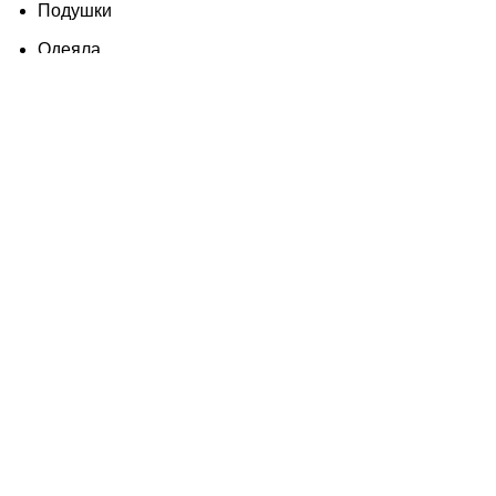
Подушки
Одеяла
Полотенца
Халаты
Матрасы
Наматрасники
Доставка
Опт
Оптом для бизнеса
Пошив на заказ
Для Гостиничного бизнеса
Для селлеров маркетплейсов
Франшиза