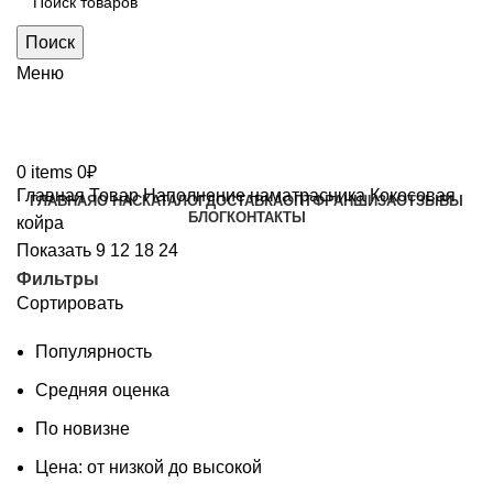
Поиск
Меню
0
items
0
₽
Главная
Товар Наполнение наматрасника
Кокосовая
ГЛАВНАЯ
О НАС
КАТАЛОГ
ДОСТАВКА
ОПТ
ФРАНШИЗА
ОТЗЫВЫ
БЛОГ
КОНТАКТЫ
койра
Показать
9
12
18
24
Фильтры
Сортировать
Популярность
Средняя оценка
По новизне
Цена: от низкой до высокой