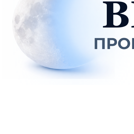
Главная
О нас
Каталог
Постельное белье
Наволочки
Простыни
Пододеяльники
Подушки